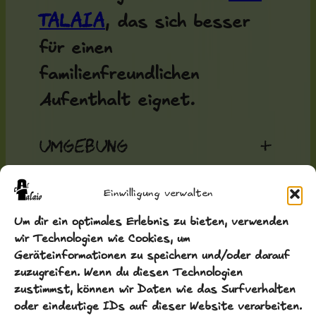
Talaia
, das sich besser
für einen
familienfreundlichen
Aufenthalt eignet.
Umgebung
+
La Guinda de Cal Talaia
Einwilligung verwalten
liegt im Herzen Kataloniens,
Um dir ein optimales Erlebnis zu bieten, verwenden
wir Technologien wie Cookies, um
in der magischen,
Geräteinformationen zu speichern und/oder darauf
einzigartigen und fast
zuzugreifen. Wenn du diesen Technologien
zustimmst, können wir Daten wie das Surfverhalten
unbekannten Region der
oder eindeutige IDs auf dieser Website verarbeiten.