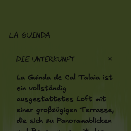
Zum
Inhalt
springen
La Guinda
+
Die Unterkunft
La Guinda de Cal Talaia ist
ein vollständig
ausgestattetes Loft mit
einer großzügigen Terrasse,
die sich zu Panoramablicken