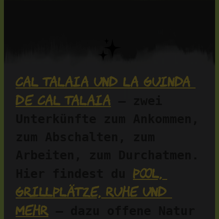
Cal Talaia und La Guinda 
de Cal Talaia
 – zwei 
Unterkünfte zum Ankommen, 
zum Abschalten, zum 
Arbeiten, zum Durchatmen. 
Pool, 
Hier findest du 
Grillplätze, Ruhe und 
mehr
 – dazu offene Natur 