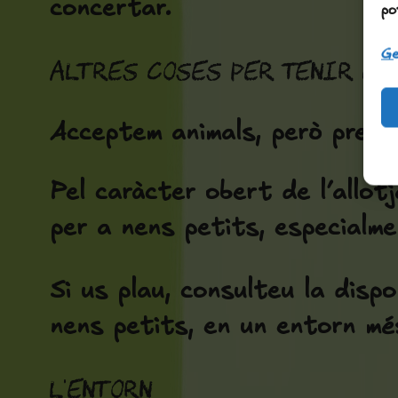
concertar.
po
Ge
Altres coses per tenir en
Acceptem animals, però prefe
Pel caràcter obert de l’allot
per a nens petits, especialm
Si us plau, consulteu la disp
nens petits, en un entorn més
L'entorn