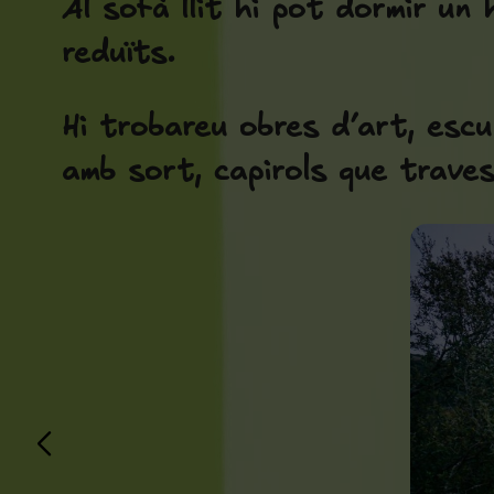
Al sofà llit hi pot dormir u
reduïts.
Hi trobareu obres d’art, escul
amb sort, capirols que traves