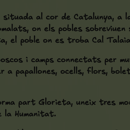
situada al cor de Catalunya, a la 
alats, on els pobles sobreviuen 
a, el poble on es troba Cal Talaia
 boscos i camps connectats per mu
r a papallones, ocells, flors, bole
forma part Glorieta, uneix tres mo
e la Humanitat.