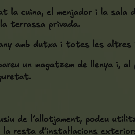
t la cuina, el menjador i la sala 
la terrassa privada.
ny amb dutxa i totes les altres i
areu un magatzem de llenya i, al 
guretat.
siu de l’allotjament, podeu utilitza
i la resta d’instal·lacions exteri