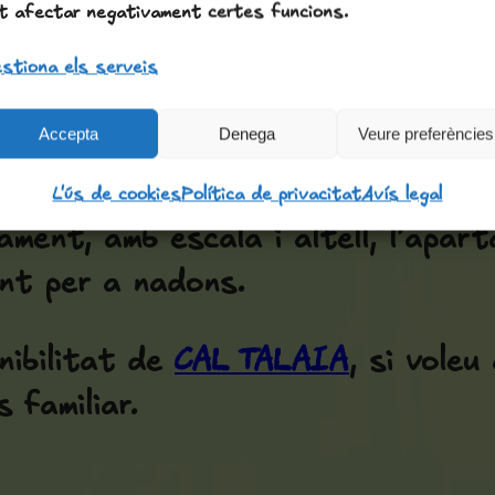
t afectar negativament certes funcions.
stiona els serveis
 compte
Accepta
Denega
Veure preferències
rim que no accedeixin a la zona de
L'ús de cookies
Política de privacitat
Avís legal
jament, amb escala i altell, l’apa
ent per a nadons.
Cal Talaia
onibilitat de
, si voleu
 familiar.