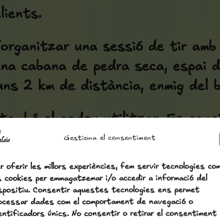
lients.
’organitzar una sessió de tir amb
na cabana de pedra seca, espai de
uns 2 km de distància, enmig del 
re també el podeu utilitzar. Es con
ia humana —, però s’hi arriba en 
Gestiona el consentiment
r oferir les millors experiències, fem servir tecnologies co
gar a bàdminton, amb xarxa o sens
s cookies per emmagatzemar i/o accedir a informació del
spositiu. Consentir aquestes tecnologies ens permet
ller de ceràmica artística, la vis
ocessar dades com el comportament de navegació o
entificadors únics. No consentir o retirar el consentiment