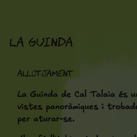
Vés
al
contingut
La Guinda
Allotjament
La Guinda de Cal Talaia és u
vistes panoràmiques i trobade
per aturar-se.