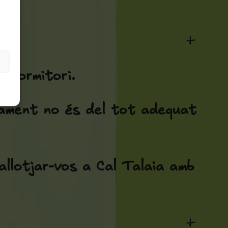
+
 dormitori.
rtament no és del tot adequat
 allotjar-vos a Cal Talaia amb
+