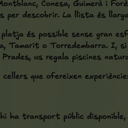
ontblanc, Conesa, Guimerà i Forè
s per descobrir. La llista és llarga
 platja és possible sense gran esf
a, Tamarit o Torredembarra. I, si 
Prades, us regala piscines natura
cellers que ofereixen experièncie
hi ha transport públic disponible,