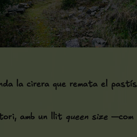
da la cirera que remata el pastí
tori, amb un llit
queen size
—com d