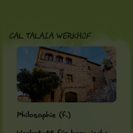
Zum
Inhalt
springen
Cal Talaia Werkhof
Philosophie (f.)