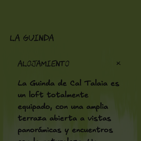
Saltar
al
contenido
La Guinda
+
Alojamiento
La Guinda de Cal Talaia es
un loft totalmente
equipado, con una amplia
terraza abierta a vistas
panorámicas y encuentros