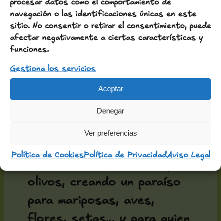
procesar datos como el comportamiento de
comerciales ni nuevas
navegación o las identificaciones únicas en este
urbanizaciones. Glorieta, el
sitio. No consentir o retirar el consentimiento, puede
afectar negativamente a ciertas características y
pueblo donde se encuentra
funciones.
Cal Talaia, es un buen
Gestiona los servicios
ejemplo de ello.
Aceptar
Descubrid torres y
Denegar
castillos, bosques y campos
Ver preferencias
conectados por muros de
Política de Cookies
Política de Privacidad
Aviso Legal
piedra seca, almendros y
olivos, creando un paraíso
para mariposas, aves,
flores, setas… y para quien