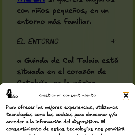
con niños pequeños, en un
entorno más familiar.
El entorno
+
a Guinda de Cal Talaia está
situada en el corazón de
Cataluña, en la mágica,
singular y casi desconocida
Gestionar consentimiento
comarca de los Comalats,
Para ofrecer las mejores experiencias, utilizamos
tecnologías como las cookies para almacenar y/o
donde los pueblos
acceder a la información del dispositivo. El
sobreviven sin zonas
consentimiento de estas tecnologías nos permitirá