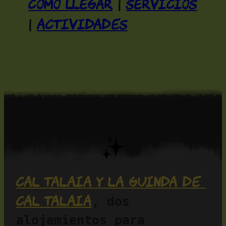
Como llegar
Servicios
|
Actividades
|
Cal Talaia y La Guinda de 
Cal Talaia
, dos 
alojamientos para 