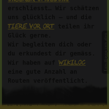
erschliesst… Wir schätzen 
uns glücklich – und die 
Tiere vor Ort
 teilen ihr 
Glück gerne.
Einwilligung verwalten
Wir begleiten dich oder 
du erkundest dir gemäss. 
Wikiloc
Wir haben auf 
eine gute Anzahl an 
Routen veröffentlicht.