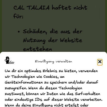
CAL TALAIA haftet nicht
für:
Schäden, die aus der
Nutzung der Website
entstehen
Entscheidungen, die auf
Einwilligung verwalten
Grundlage der auf der
Um dir ein optimales Erlebnis zu bieten, verwenden
Website enthaltenen
wir Technologien wie Cookies, um
Geräteinformationen zu speichern und/oder darauf
Informationen getroffen
zuzugreifen. Wenn du diesen Technologien
werden
zustimmst, können wir Daten wie das Surfverhalten
oder eindeutige IDs auf dieser Website verarbeiten.
mögliche Fehler oder
Wenn du deine Einwilligung nicht erteilst oder