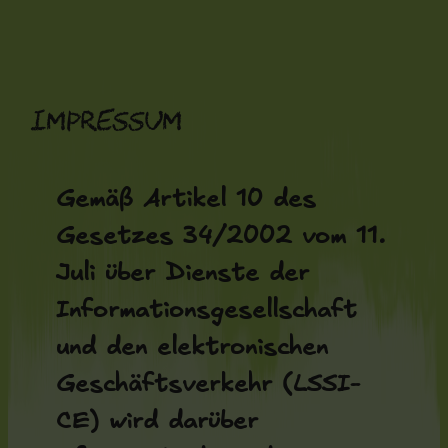
Zum
Inhalt
springen
Impressum
Gemäß Artikel 10 des
Gesetzes 34/2002 vom 11.
Juli über Dienste der
Informationsgesellschaft
und den elektronischen
Geschäftsverkehr (LSSI-
CE) wird darüber