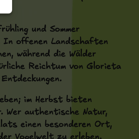
Frühling und Sommer
l. In offenen Landschaften
hen, während die Wälder
ürliche Reichtum von Glorieta
r Entdeckungen.
eben; im Herbst bieten
. Wer authentische Natur,
alats einen besonderen Ort,
er Vogelwelt zu erleben.