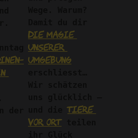
Wege. Warum? 
d 
Damit du dir 
. 
die Magie 
unserer 
nntag 
inen-
Umgebung
n 
erschliesst… 
Wir schätzen 
uns glücklich – 
…
Tiere 
und die 
Und auch in der 
vor Ort
 teilen 
ihr Glück 