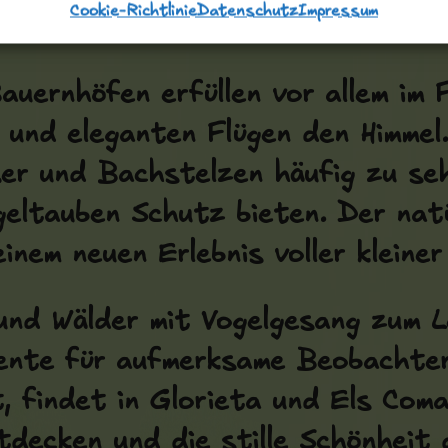
Cookie-Richtlinie
Datenschutz
Impressum
uernhöfen erfüllen vor allem im 
n und eleganten Flügen den Himme
ser und Bachstelzen häufig zu se
geltauben Schutz bieten. Der nat
inem neuen Erlebnis voller kleine
und Wälder mit Vogelgesang zum L
ente für aufmerksame Beobachter
, findet in Glorieta und Els Com
decken und die stille Schönheit d