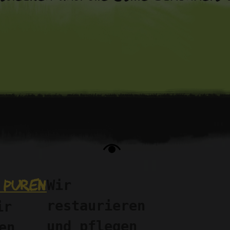
 puren 
Wir 
restaurieren 
r 
und pflegen 
n 