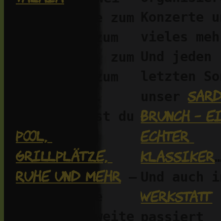
Konzerte un
Unterkünfte zum 
vieles mehr
Ankommen, zum 
Und jeden 
Abschalten, zum 
letzten So
Arbeiten, zum 
Sard
Durchatmen. 
unser 
Brunch – ei
Hier findest du 
Pool, 
echter 
Grillplätze, 
Klassiker
Ruhe und mehr
 – 
Werkstatt
dazu offene 
Natur und weite 
passiert 