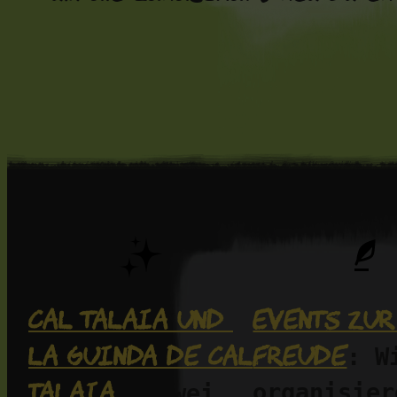
Cal Talaia und 
Events zur
La Guinda de Cal 
Freude
: Wi
Talaia
organisiere
 – zwei 