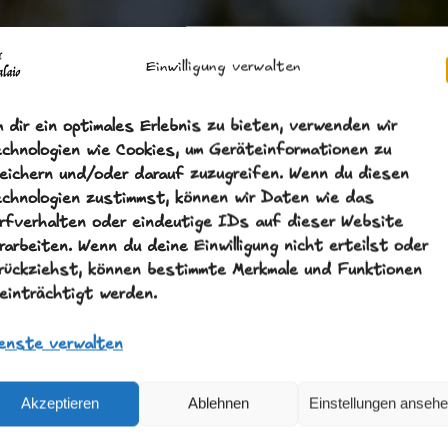
Einwilligung verwalten
 dir ein optimales Erlebnis zu bieten, verwenden wir
chnologien wie Cookies, um Geräteinformationen zu
eichern und/oder darauf zuzugreifen. Wenn du diesen
chnologien zustimmst, können wir Daten wie das
rfverhalten oder eindeutige IDs auf dieser Website
häufig den Grünspecht an den Ba
rarbeiten. Wenn du deine Einwilligung nicht erteilst oder
igall im Gebüsch. Am Himmel über
rückziehst, können bestimmte Merkmale und Funktionen
einträchtigt werden.
 Turmfalke, Milane und Sperber, d
enste verwalten
s Glück lassen sich auch eindruck
adler oder sogar der majestätisc
Akzeptieren
Ablehnen
Einstellungen anseh
 der Uhu der Landschaft eine ga