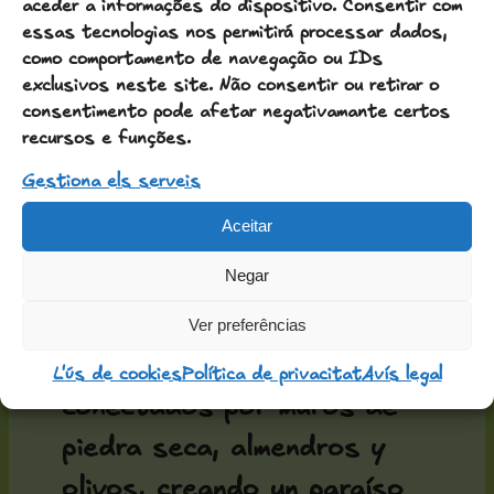
aceder a informações do dispositivo. Consentir com
donde los pueblos
essas tecnologias nos permitirá processar dados,
sobreviven sin zonas
como comportamento de navegação ou IDs
exclusivos neste site. Não consentir ou retirar o
comerciales ni nuevas
consentimento pode afetar negativamante certos
urbanizaciones. Glorieta, el
recursos e funções.
pueblo donde se encuentra
Gestiona els serveis
Cal Talaia, es un buen
Aceitar
ejemplo.
Negar
Descubrid torres y
Ver preferências
castillos, bosques y campos
L'ús de cookies
Política de privacitat
Avís legal
conectados por muros de
piedra seca, almendros y
olivos, creando un paraíso