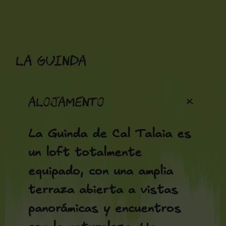
Saltar
para
o
La Guinda
conteúdo
+
Alojamento
La Guinda de Cal Talaia es
un loft totalmente
equipado, con una amplia
terraza abierta a vistas
panorámicas y encuentros