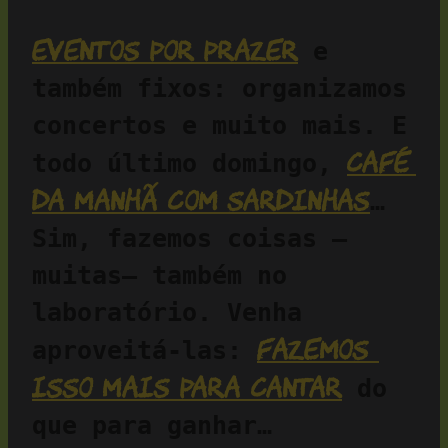
Eventos por prazer
 e 
também fixos: organizamos 
concertos e muito mais. E 
café 
todo último domingo, 
da manhã com sardinhas
… 
Sim, fazemos coisas —
muitas— também no 
laboratório. Venha 
fazemos 
aproveitá-las: 
isso mais para cantar
 do 
que para ganhar…