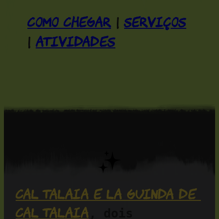
Como chegar
Serviços
|
Atividades
|
Cal Talaia e La Guinda de 
Cal Talaia
, dois 