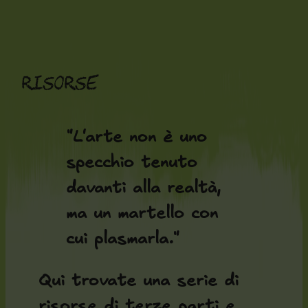
Vai
al
contenuto
Risorse
"L'arte non è uno
specchio tenuto
davanti alla realtà,
ma un martello con
cui plasmarla."
Qui trovate una serie di
risorse di terze parti e