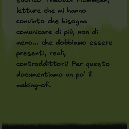
storico Theodor Mommsen,
letture che mi hanno
convinto che bisogna
comunicare di più, non di
meno... che dobbiamo essere
presenti, reali,
contraddittori! Per questo
documentiamo un po' il
making-of.