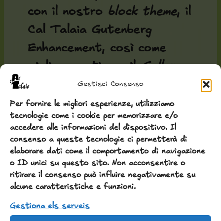
con il nostro
block theme
, il
Cal Talaia Gutenberg
Enhancement
, così come
miglioramenti per il
Gallery
Block
e il
Carousel Block
.
Gestisci Consenso
Per fornire le migliori esperienze, utilizziamo
Infine abbiamo fatto uno
tecnologie come i cookie per memorizzare e/o
accedere alle informazioni del dispositivo. Il
sforzo titanico per offrire
consenso a queste tecnologie ci permetterà di
un plugin completo per
elaborare dati come il comportamento di navigazione
o ID unici su questo sito. Non acconsentire o
reindirizzare, tradurre e
ritirare il consenso può influire negativamente su
creare contenuti per più
alcune caratteristiche e funzioni.
lingue. Si chiama Lingua
Gestiona els serveis