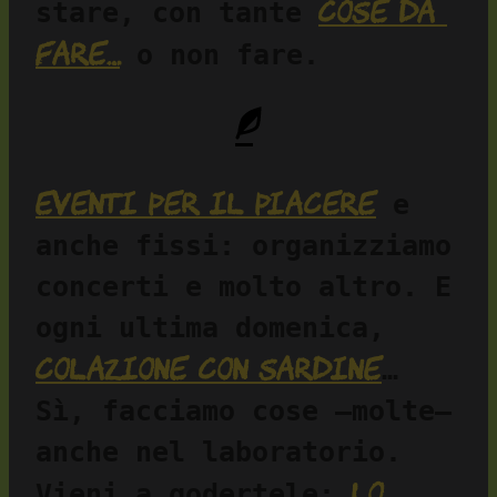
cose da 
stare, con tante 
fare…
 o non fare.
Eventi per il piacere
 e 
anche fissi: organizziamo 
concerti e molto altro. E 
ogni ultima domenica, 
colazione con sardine
… 
Sì, facciamo cose —molte— 
anche nel laboratorio. 
lo 
Vieni a godertele: 