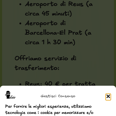
Aeroporto di Reus (a
circa 45 minuti)
Aeroporto di
Barcellona-El Prat (a
circa 1 h 30 min)
Offriamo servizio di
trasferimento:
Reus: 40 € per tratta
Barcellona: 100 € per
Gestisci Consenso
tratta
Per fornire le migliori esperienze, utilizziamo
tecnologie come i cookie per memorizzare e/o