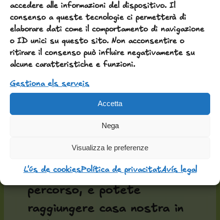
Potete anche combinare il
accedere alle informazioni del dispositivo. Il
consenso a queste tecnologie ci permetterà di
volo con il treno o
elaborare dati come il comportamento di navigazione
l'autobus fino a Montblanc
o ID unici su questo sito. Non acconsentire o
ritirare il consenso può influire negativamente su
o Tàrrega.
alcune caratteristiche e funzioni.
Gestiona els serveis
A piedi o in bici
Accetta
Se state percorrendo la
Nega
Ruta del Cister, siamo
Visualizza le preferenze
molto vicini a Forès e
Belltall, dove passa il
L'ús de cookies
Política de privacitat
Avís legal
percorso, e potete
raggiungere casa nostra in