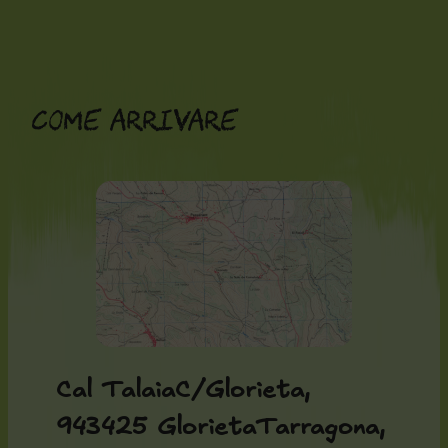
Vai
al
contenuto
Come arrivare
Cal Talaia
C/Glorieta,
943425 GlorietaTarragona,