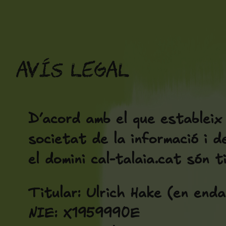
Vés
al
contingut
Avís Legal
D’acord amb el que estableix l
societat de la informació i d
el domini
cal-talaia.cat
són ti
Titular:
Ulrich Hake (en end
NIE:
X1959990E