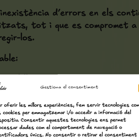
nexistència d’errors en els cont
tzats, tot i que es compromet a 
egir-los.
ble:
s del lloc web
Gestiona el consentiment
partir de la informació contingud
ssions en els continguts
r oferir les millors experiències, fem servir tecnologies co
s cookies per emmagatzemar i/o accedir a informació del
spositiu. Consentir aquestes tecnologies ens permet
ocessar dades com el comportament de navegació o
entificadors únics. No consentir o retirar el consentiment