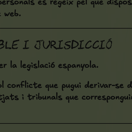
rsonals es regeix pel que disposa
c web.
ble i jurisdicció
r la legislació espanyola.
l conflicte que pugui derivar-se d
tjats i tribunals que correspongu