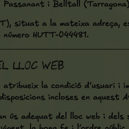
 Passanant i Belltall (Tarragona
T), situat a la mateixa adreça, e
b número
HUTT-044481
.
el lloc web
 atribueix la condició d’usuari i im
isposicions incloses en aquest Av
un ús adequat del lloc web i dels
igent, la bona fe i l’ordre públic.