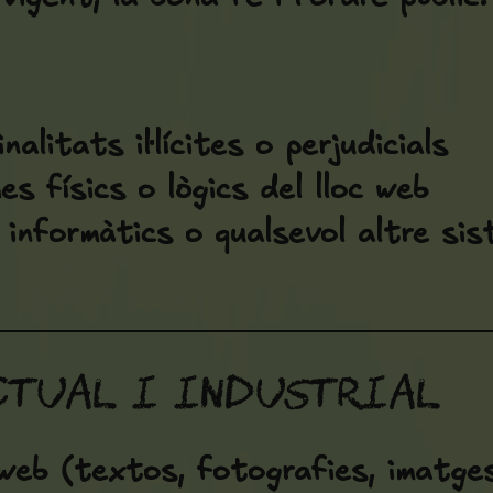
nalitats il·lícites o perjudicials
s físics o lògics del lloc web
 informàtics o qualsevol altre si
ectual i industrial
web (textos, fotografies, imatges