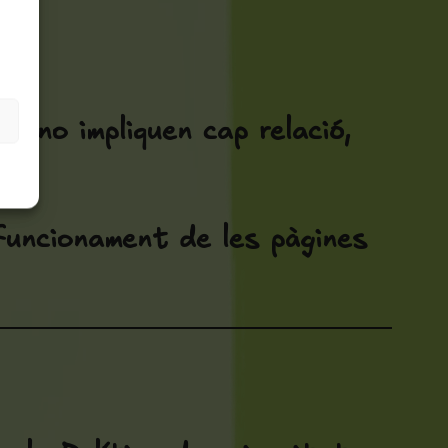
s.
i no impliquen cap relació,
funcionament de les pàgines