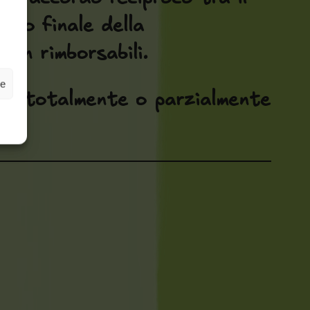
zzo finale della
on rimborsabili.
ze
re totalmente o parzialmente
i.