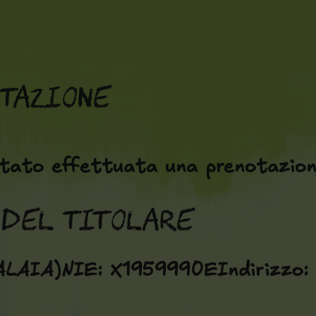
otazione
tato effettuata una prenotazione
 del titolare
TALAIA)NIE: X1959990EIndirizzo: 