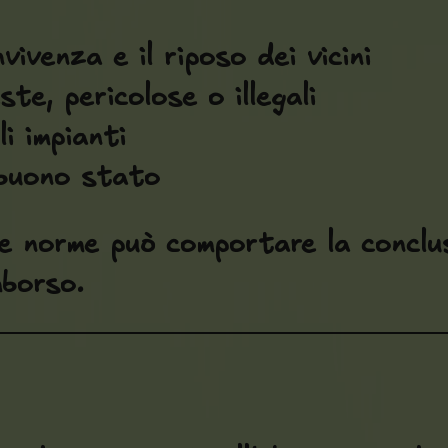
ivenza e il riposo dei vicini
te, pericolose o illegali
i impianti
 buono stato
e norme può comportare la conclus
mborso.