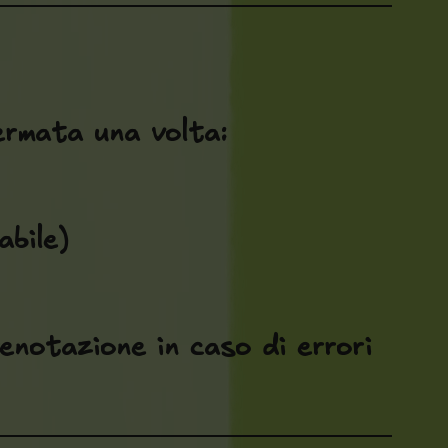
ermata una volta:
abile)
renotazione in caso di errori