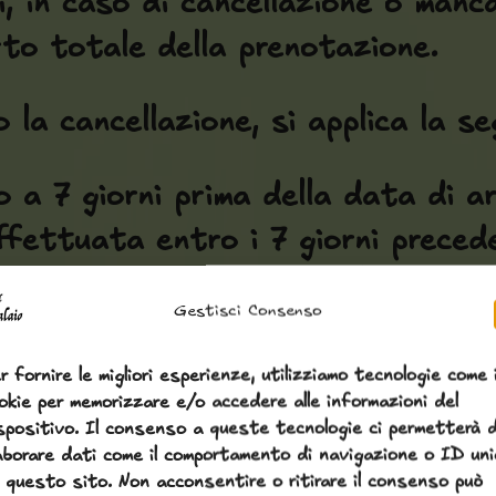
i
, in caso di cancellazione o manc
rto totale della prenotazione
.
la cancellazione, si applica la se
 a 7 giorni prima della data di ar
ffettuata entro i 7 giorni precede
ritto di addebitare fino al
100% de
Gestisci Consenso
tazione (no-show)
, potrà essere
r fornire le migliori esperienze, utilizziamo tecnologie come 
okie per memorizzare e/o accedere alle informazioni del
prenotazione
.
spositivo. Il consenso a queste tecnologie ci permetterà d
aborare dati come il comportamento di navigazione o ID uni
 questo sito. Non acconsentire o ritirare il consenso può
ne
sono soggette a disponibilità e 