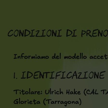
Vai
al
contenuto
Condizioni di Pren
Informiamo del modello accet
1. Identificazione
Titolare: Ulrich Hake (CAL 
Glorieta (Tarragona)