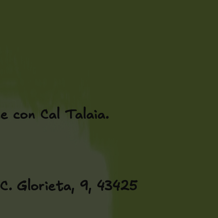
 con Cal Talaia.
C. Glorieta, 9, 43425