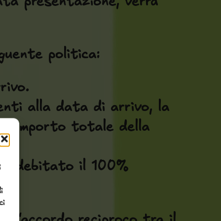
ata presentazione, verrà
guente politica:
rivo.
nti alla data di arrivo, la
ll'importo totale della
 addebitato il
100%
i
i
ci
all'accordo reciproco tra il