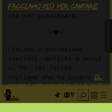
facciamo più per cantare
che per guadagnare…
Gestisci consenso
Creiamo e manteniamo 
sentieri —antichi e nuovi
—. Perché? Perché 
il 
vogliamo che tu scopra 
nostro territorio e la sua 
magia
… Sappiamo di 
essere fortunati e a noi 