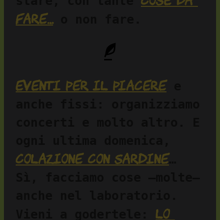
cose da 
stare, con tante 
fare…
 o non fare.
Eventi per il piacere
 e 
anche fissi: organizziamo 
concerti e molto altro. E 
ogni ultima domenica, 
colazione con sardine
… 
Sì, facciamo cose —molte— 
anche nel laboratorio. 
lo 
Vieni a godertele: 