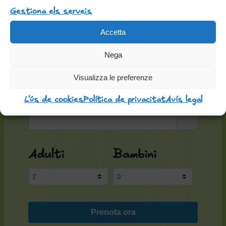
Gestiona els serveis
Prenota
Accetta
Data check-in
Nega
Visualizza le preferenze
Data check-out
L'ús de cookies
Política de privacitat
Avís legal
Adulti
Bambini
Prenota ora