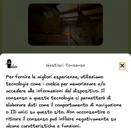
Il nostro
nido d'amore
, La
Gestisci Consenso
Guinda de Cal Talaia, ideale
Per fornire le migliori esperienze, utilizziamo
per le coppie: un alloggio in
tecnologie come i cookie per memorizzare e/o
stile loft, con tutti i
accedere alle informazioni del dispositivo. Il
consenso a queste tecnologie ci permetterà di
servizi e una terrazza
elaborare dati come il comportamento di navigazione
spaziosa e viste
o ID unici su questo sito. Non acconsentire o
ritirare il consenso può influire negativamente su
spettacolari…
alcune caratteristiche e funzioni.