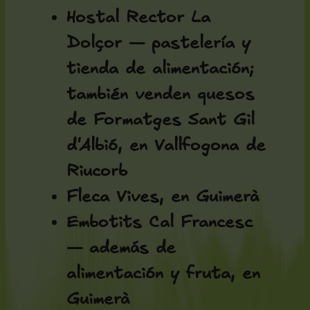
Hostal Rector La
Dolçor — pastelería y
tienda de alimentación;
también venden quesos
de Formatges Sant Gil
d'Albió, en Vallfogona de
Riucorb
Fleca Vives, en Guimerà
Embotits Cal Francesc
— además de
alimentación y fruta, en
Guimerà