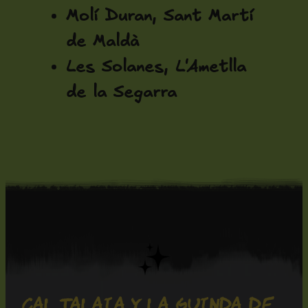
Molí Duran, Sant Martí
de Maldà
Les Solanes, L'Ametlla
de la Segarra
Cal Talaia y La Guinda de 