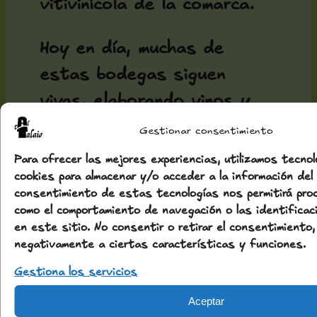
vitivinícola de la comarca.
Hoy en día, muchas de
estas bodegas siguen
vivas, elaborando vinos y
abriendo sus puertas a
Gestionar consentimiento
visitantes que desean
Para ofrecer las mejores experiencias, utilizamos tecno
descubrir un patrimonio
cookies para almacenar y/o acceder a la información del 
consentimiento de estas tecnologías nos permitirá pr
único donde historia,
como el comportamiento de navegación o las identificac
arquitectura y tradición
en este sitio. No consentir o retirar el consentimiento
negativamente a ciertas características y funciones.
vinícola se encuentran en
Gestiona los servicios
perfecta armonía.
Aceptar