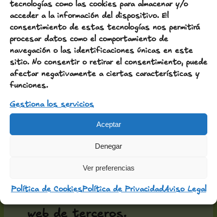
De las decisiones
tecnologías como las cookies para almacenar y/o
acceder a la información del dispositivo. El
tomadas a partir de la
consentimiento de estas tecnologías nos permitirá
información contenida en
procesar datos como el comportamiento de
navegación o las identificaciones únicas en este
el sitio web
sitio. No consentir o retirar el consentimiento, puede
De posibles errores u
afectar negativamente a ciertas características y
funciones.
omisiones en los
Gestiona los servicios
contenidos
Aceptar
Denegar
Enlaces externos
Ver preferencias
Este sitio web puede
Política de Cookies
Política de Privacidad
Aviso Legal
contener enlaces a páginas
web de terceros.