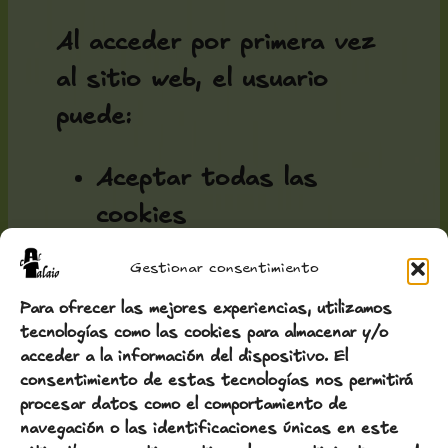
Al acceder por primera vez
al sitio web, el usuario
puede:
Aceptar todas las
cookies
Rechazarlas
Gestionar consentimiento
Configurar su uso
Para ofrecer las mejores experiencias, utilizamos
tecnologías como las cookies para almacenar y/o
Este consentimiento puede
acceder a la información del dispositivo. El
consentimiento de estas tecnologías nos permitirá
modificarse en cualquier
procesar datos como el comportamiento de
momento mediante el
navegación o las identificaciones únicas en este