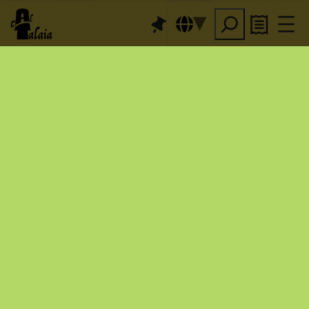
nuevos. Porque queremos 
Els 
que descubras 
Comalats
 y su magia… Nos 
sabemos afortunados y a 
animales residentes
los 
nos gusta compartir. 
Puedes hacerlo con 
nosotros o a tu ritmo, 
Wikiloc
con 
.