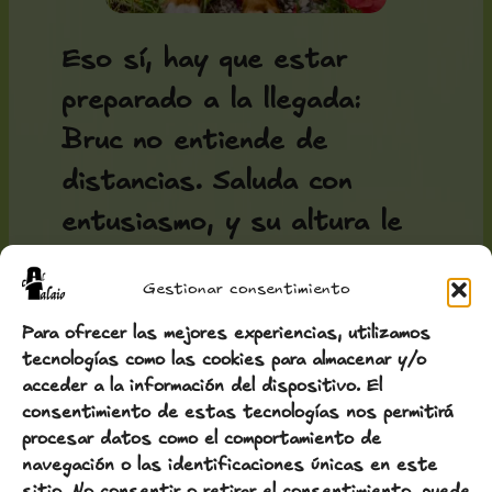
Eso sí, hay que estar
preparado a la llegada:
Bruc no entiende de
distancias. Saluda con
entusiasmo, y su altura le
permite hacerlo a la altura
Gestionar consentimiento
de la cara. Es su manera —
Para ofrecer las mejores experiencias, utilizamos
directa y sincera— de dar
tecnologías como las cookies para almacenar y/o
la bienvenida.
acceder a la información del dispositivo. El
consentimiento de estas tecnologías nos permitirá
procesar datos como el comportamiento de
navegación o las identificaciones únicas en este
sitio. No consentir o retirar el consentimiento, puede