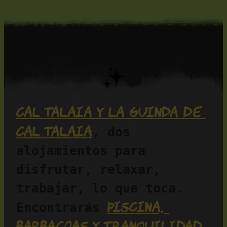
Cal Talaia y La Guinda de 
Cal Talaia
, dos 
alojamientos para 
disfrutar, relaxar, 
trabajar, lo que toca. 
piscina, 
Encontrarás 
barbacoas y tranquilidad