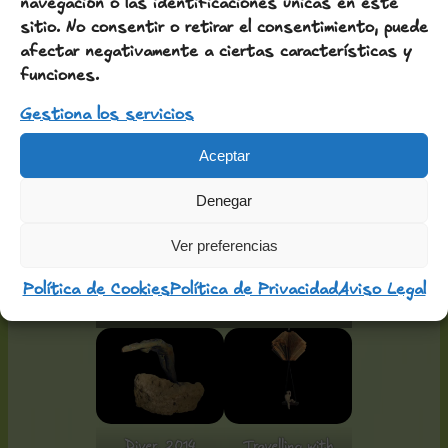
navegación o las identificaciones únicas en este
sitio. No consentir o retirar el consentimiento, puede
afectar negativamente a ciertas características y
funciones.
Gestiona los servicios
The Offering,
Dona saltadora,
2018
2014
Aceptar
Denegar
Ver preferencias
Suspicous Mind,
Jack and Joe,
Política de Cookies
Política de Privacidad
Aviso Legal
2018
2014
Diver, 2014
Travelling with