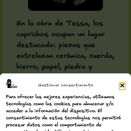
En la obra de Tessa, los
caprichos ocupan un lugar
destacado: piezas que
entrelazan cerámica, cuerda,
hierro, papel, piedra y
madera en composiciones
Gestionar consentimiento
poéticas que hablan de la
Para ofrecer las mejores experiencias, utilizamos
edad, la belleza, la vida
tecnologías como las cookies para almacenar y/o
compartida, la infancia, el
acceder a la información del dispositivo. El
consentimiento de estas tecnologías nos permitirá
equilibrio…
procesar datos como el comportamiento de