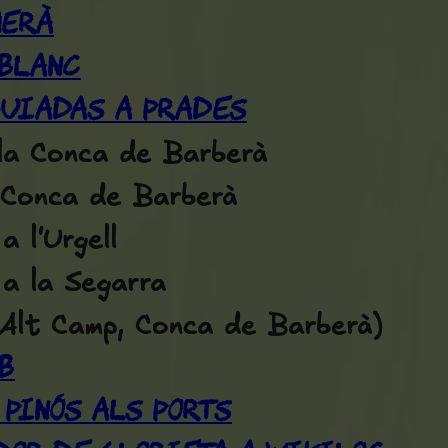
merà
tblanc
guiadas a Prades
la Conca de Barberà
 Conca de Barberà
a l'Urgell
a la Segarra
 Alt Camp, Conca de Barberà)
b
 Pinós als Ports