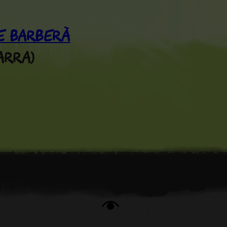
e Barberà
arra)