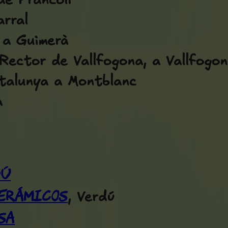
de Francolí
arral
 a Guimerà
 Rector de Vallfogona
, a Vallfogo
talunya a Montblanc
a
dú
Cerámicos
, Verdú
sa