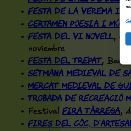
ne
Festa de la Verema i d
Certamen Poesia i Músi
Ge
Festa del Vi Novell
, or
noviembre
Festa del Trepat
, Barbe
Setmana Medieval de S
Mercat Medieval de Gu
Trobada de Recreació 
Fira Tàrrega
Festival
, 
Fires del Cóc, d'Artesa