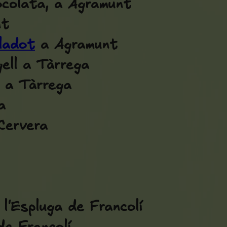
ocolata, a Agramunt
nt
iladot
a Agramunt
ell a Tàrrega
 a Tàrrega
a
Cervera
l'Espluga de Francolí