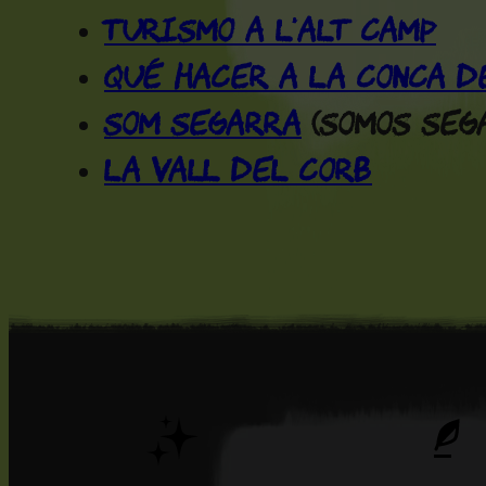
Turismo a l'Alt Camp
Qué hacer a la Conca d
Som Segarra
(Somos Seg
La Vall del Corb