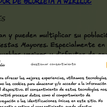
or de Glorieta a Wikiloc
es
an y pueden multiplicar su poblaci
iestas Mayores
. Especialmente en
 pueblos vecinos y disfrutar de con
Gestionar consentimiento
ra ofrecer las mejores experiencias, utilizamos tecnologías
dedicadas a los productos de la ti
mo las cookies para almacenar y/o acceder a la información
.
l dispositivo. El consentimiento de estas tecnologías nos
rmitirá procesar datos como el comportamiento de
vegación o las identificaciones únicas en este sitio. No
all
, cada primer sábado de agost
nsentir o retirar el consentimiento, puede afectar