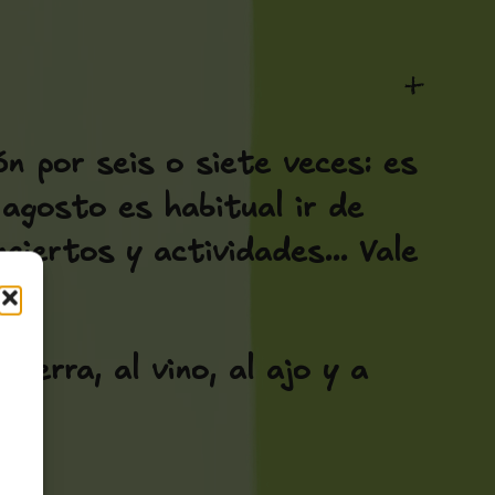
+
ón por seis o siete veces: es
 agosto es habitual ir de
ciertos y actividades... Vale
erra, al vino, al ajo y a
o