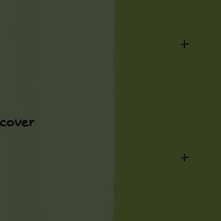
+
lcover
+