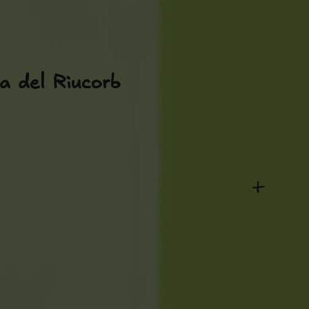
na del Riucorb
+