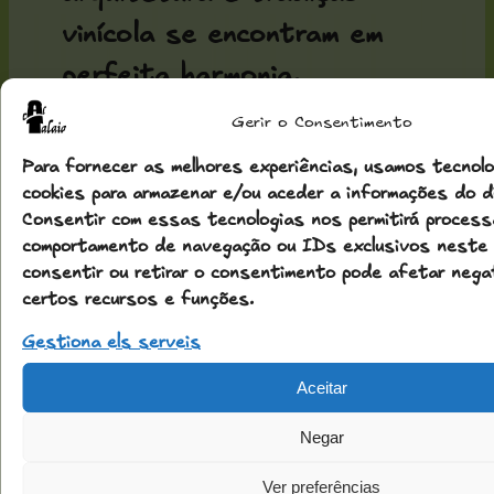
vinícola se encontram em
perfeita harmonia.
Gerir o Consentimento
Na
Conca
encontramos
Para fornecer as melhores experiências, usamos tecnol
diferentes
adegas
cooperativas
cookies para armazenar e/ou aceder a informações do di
de uma importância
Consentir com essas tecnologias nos permitirá process
comportamento de navegação ou IDs exclusivos neste 
fundamental:
consentir ou retirar o consentimento pode afetar neg
certos recursos e funções.
l'Espluga
de
Francolí (1912),
Sarral
Gestiona els serveis
(1914),
Barberà
(1917),
Aceitar
Rocafort
de
Queralt
Negar
(1918), Montblanc (1919) ou
Ver preferências