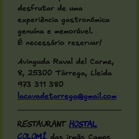
desfrutar de uma
experiência gastronómica
genuína e memorável.
É necessário reservar!
Avinguda Raval del Carme,
8, 25300 Tàrrega, Lleida
973 311 380
lacavadetarrega@gmail.com
Restaurant
Hostal
Colomí
das irmãs Camps