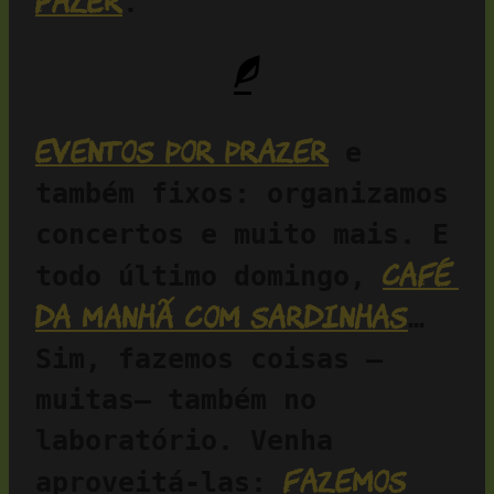
fazer
.
Eventos por prazer
 e 
também fixos: organizamos 
concertos e muito mais. E 
café 
todo último domingo, 
da manhã com sardinhas
… 
Sim, fazemos coisas —
muitas— também no 
laboratório. Venha 
fazemos 
aproveitá-las: 