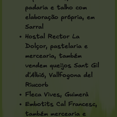
padaria e talho com
elaboração própria, em
Sarral
Hostal Rector La
Dolçor, pastelaria e
mercearia, também
vendem queijos Sant Gil
d'Albió, Vallfogona del
Riucorb
Fleca Vives, Guimerà
Embotits Cal Francesc,
também mercearia e