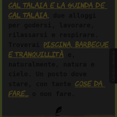
Cal Talaia e La Guinda de 
Cal Talaia,
 due alloggi 
per godersi, lavorare, 
rilassarsi e respirare. 
piscina, barbecue 
Troverai 
e tranquillità
Gestisci consenso
 e, 
naturalmente, natura e 
cielo. Un posto dove 
cose da 
stare, con tante 
fare…
 o non fare.