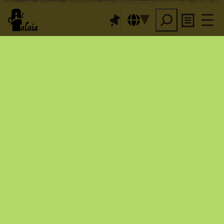
Eventi per il piacere
 e 
anche fissi: organizziamo 
concerti e molto altro. E 
ogni ultima domenica, 
colazione con sardine
… 
Sì, facciamo cose —molte— 
anche nel laboratorio. 
lo 
Vieni a godertele: 
facciamo più per cantare
che per guadagnare…