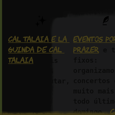
Cal Talaia e La 
Eventos por
Guinda de Cal 
prazer
 e t
Talaia
fixos: 
, dois 
organizamos
alojamentos 
concertos e
para desfrutar, 
muito mais
trabalhar, 
todo último
relaxar e 
c
respirar. 
domingo, 