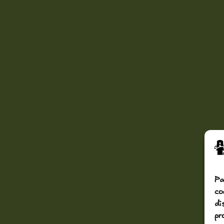
Pa
co
di
pr