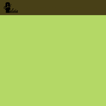
da manhã c
Encontrará 
piscina, 
sardinhas
churrasco e 
fazemos co
tranquilidade
—muitas— t
no laborat
e, claro, 
Venha 
natureza e céu. 
Um lugar onde 
fazemos is
ficar, com 
coisas 
mais para 
muitas 
para fazer… ou 
do que para
não fazer
ganhar…
.