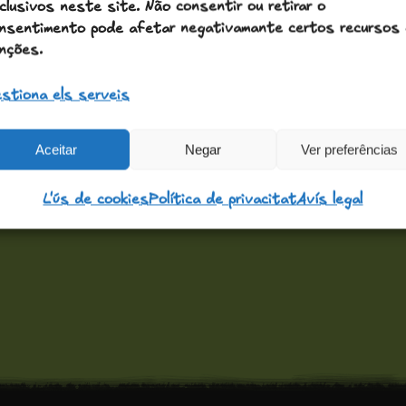
clusivos neste site. Não consentir ou retirar o
nsentimento pode afetar negativamante certos recursos 
nções.
stiona els serveis
Aceitar
Negar
Ver preferências
L'ús de cookies
Política de privacitat
Avís legal