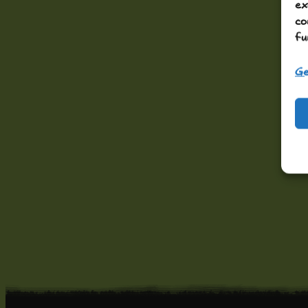
ex
co
fu
Ge