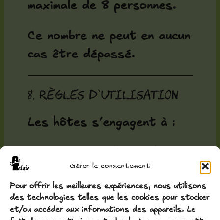
maximale de 8 personnes.
Ce nombre ne peut en aucun
cas être dépassé.
8. Règles d’utilisation
Les hôtes s’engagent à :
Respecter les règles de
Gérer le consentement
coexistence et le repos
Pour offrir les meilleures expériences, nous utilisons
du voisinage
des technologies telles que les cookies pour stocker
Ne pas exercer
et/ou accéder aux informations des appareils. Le