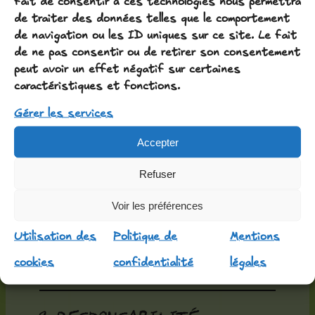
fait de consentir à ces technologies nous permettra
d’activités nuisibles,
de traiter des données telles que le comportement
dangereuses ou illégales
de navigation ou les ID uniques sur ce site. Le fait
de ne pas consentir ou de retirer son consentement
Utiliser les installations
peut avoir un effet négatif sur certaines
de manière appropriée
caractéristiques et fonctions.
Maintenir le logement en
Gérer les services
bon état
Accepter
Refuser
Le non-respect de ces
règles peut entraîner la
Voir les préférences
résiliation anticipée du
Utilisation des
Politique de
Mentions
séjour sans remboursement.
cookies
confidentialité
légales