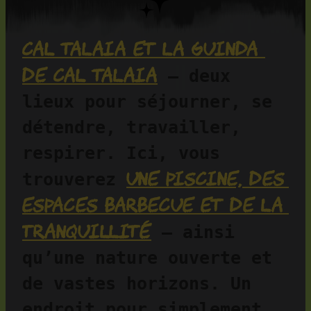
Cal Talaia et La Guinda 
de Cal Talaia
 — deux 
lieux pour séjourner, se 
détendre, travailler, 
respirer. Ici, vous 
une piscine, des 
trouverez 
espaces barbecue et de la 
tranquillité
 — ainsi 
qu’une nature ouverte et 
de vastes horizons. Un 
endroit pour simplement 