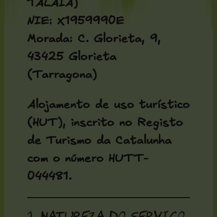
TALAIA)
NIE: X1959990E
Morada: C. Glorieta, 9,
43425 Glorieta
(Tarragona)
Alojamento de uso turístico
(HUT), inscrito no Registo
de Turismo da Catalunha
com o número
HUTT-
044481
.
2. Natureza do serviço