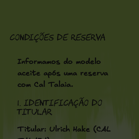
Saltar
para
o
Condições de Reserva
conteúdo
Informamos do modelo
aceite após uma reserva
com Cal Talaia.
1. Identificação do
titular
Titular: Ulrich Hake (CAL