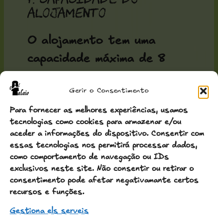
alojamento
O alojamento tem uma
capacidade máxima de 8
pessoas.
Gerir o Consentimento
Não é permitido ultrapassar
Para fornecer as melhores experiências, usamos
este limite em nenhum caso.
tecnologias como cookies para armazenar e/ou
aceder a informações do dispositivo. Consentir com
essas tecnologias nos permitirá processar dados,
como comportamento de navegação ou IDs
8. Normas de
exclusivos neste site. Não consentir ou retirar o
utilização
consentimento pode afetar negativamante certos
recursos e funções.
Os hóspedes comprometem-
Gestiona els serveis