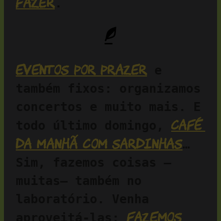
fazer
.
Eventos por prazer
 e 
também fixos: organizamos 
concertos e muito mais. E 
café 
todo último domingo, 
da manhã com sardinhas
… 
Sim, fazemos coisas —
muitas— também no 
laboratório. Venha 
fazemos 
aproveitá-las: 