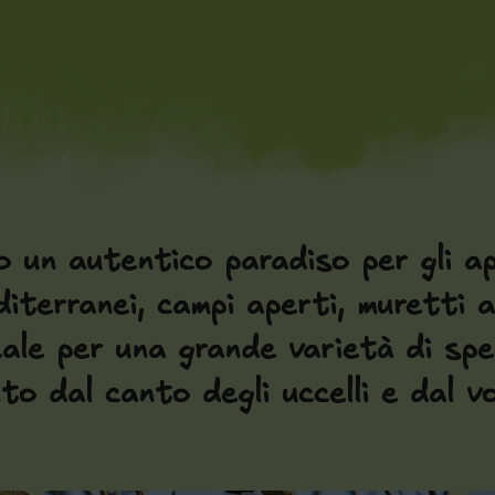
 un autentico paradiso per gli ap
iterranei, campi aperti, muretti a 
eale per una grande varietà di spe
nto dal canto degli uccelli e dal v