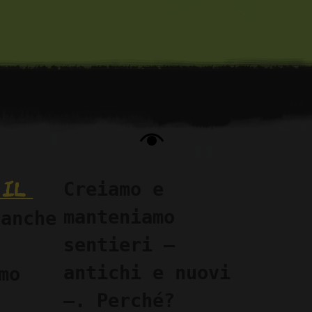
il 
Creiamo e 
manteniamo 
anche 
sentieri —
antichi e nuovi
o 
—. Perché? 