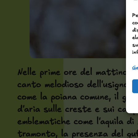
Pe
co
di
el
su
in
Ge
Nelle prime ore del mattino è 
canto melodioso dell'usignolo 
come la poiana comune, il ghep
d'aria sulle creste e sui cam
emblematiche come l'aquila di B
tramonto, la presenza del guf