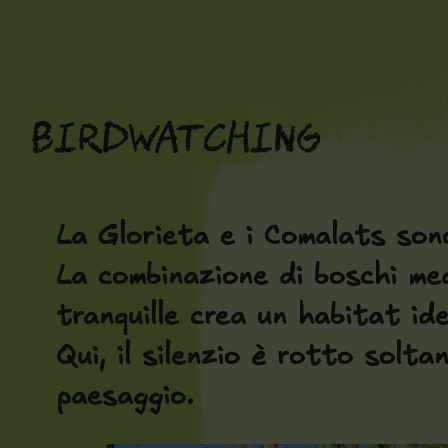
Vai
al
contenuto
Birdwatching
La Glorieta e i Comalats sono
La combinazione di boschi med
tranquille crea un habitat id
Qui, il silenzio è rotto solta
paesaggio.