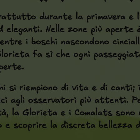
prattutto durante la primavera e l
i ed eleganti. Nelle zone più apert
mentre i boschi nascondono cincial
lorieta fa sì che ogni passeggiat
perte.
i si riempiono di vita e di canti; i
ci agli osservatori più attenti. P
tà, la Glorieta e i Comalats sono 
 e scoprire la discreta bellezza de