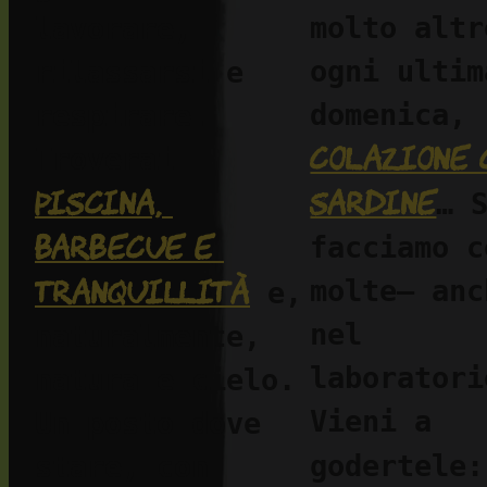
molto altr
lavorare, 
ogni ultima
rilassarsi e 
domenica, 
respirare. 
colazione c
Troverai 
piscina, 
sardine
… S
barbecue e 
facciamo c
tranquillità
molte— anch
 e, 
nel 
naturalmente, 
laboratorio
natura e cielo. 
Vieni a 
Un posto dove 
godertele:
stare, con 