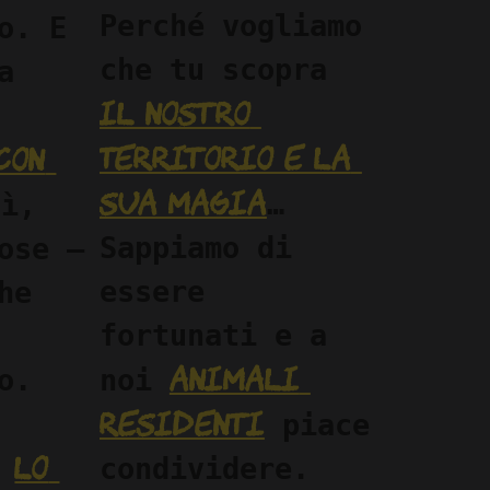
Perché vogliamo 
o. E 
che tu scopra 
 
il nostro 
territorio e la 
on 
sua magia
… 
ì, 
Sappiamo di 
ose —
essere 
e 
fortunati e a 
animali 
. 
noi 
residenti
 piace 
lo 
 
condividere. 