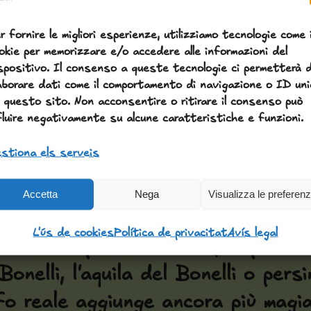
r fornire le migliori esperienze, utilizziamo tecnologie come 
okie per memorizzare e/o accedere alle informazioni del
spositivo. Il consenso a queste tecnologie ci permetterà d
aborare dati come il comportamento di navigazione o ID uni
 questo sito. Non acconsentire o ritirare il consenso può
fluire negativamente su alcune caratteristiche e funzioni.
stiona els serveis
facile sentire il picchio verde tam
tra i cespugli. Nei cieli dei Coma
Accetta
Nega
Visualizza le preferen
pio comune, i nibbi e lo sparviere
L'ús de cookies
Política de privacitat
Avís legal
pi. Con un po' di fortuna, si poss
onelli, l'aquila del Bonelli o persi
o reale aggiunge ancora più magia 