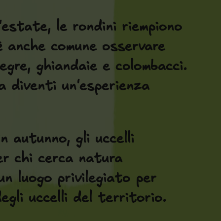
'estate, le rondini riempiono
e è anche comune osservare
legre, ghiandaie e colombacci.
a diventi un'esperienza
n autunno, gli uccelli
er chi cerca natura
un luogo privilegiato per
gli uccelli del territorio.