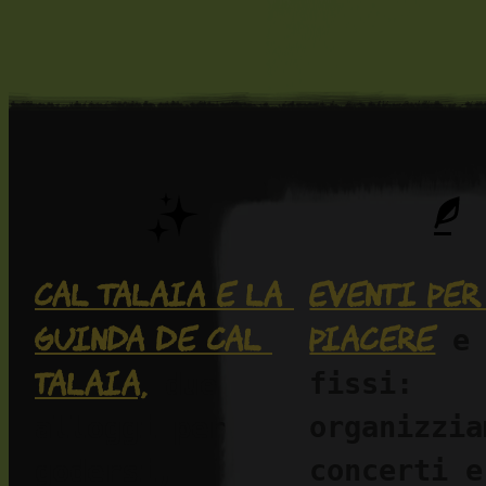
Cal Talaia e La 
Eventi per 
Guinda de Cal 
piacere
 e 
Talaia,
fissi: 
 due 
organizziam
alloggi per 
concerti e 
godersi, 