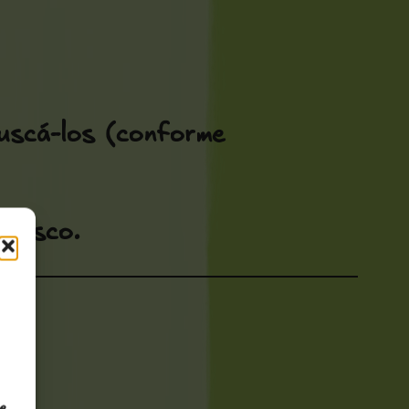
uscá-los (conforme
nnosco.
e