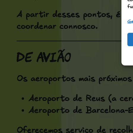
fu
A partir desses pontos, é ne
Ge
coordenar connosco.
De avião
Os aeroportos mais próximos
Aeroporto de Reus (a cer
Aeroporto de Barcelona-E
Oferecemos serviço de recolh