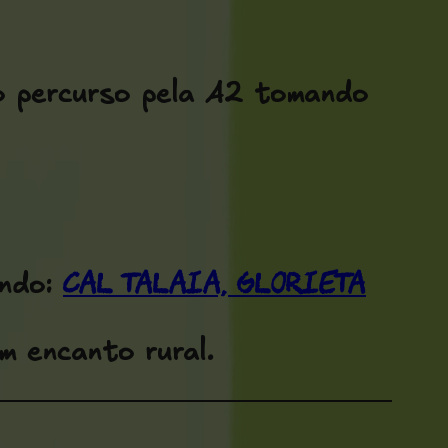
o percurso pela A2 tomando
Cal Talaia, Glorieta
ndo:
om encanto rural.