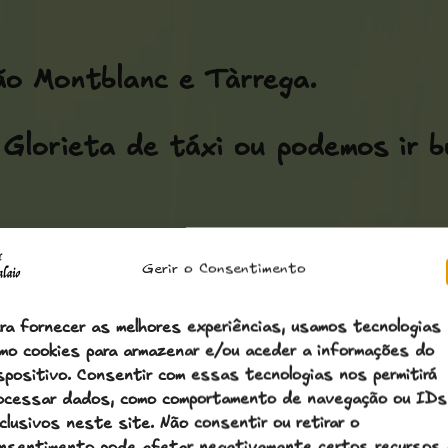
ão Montblanc e Tàrrega.
 Glorieta de táxi ou podemos ir b
 recomendamos que o coordenem co
Gerir o Consentimento
ra fornecer as melhores experiências, usamos tecnologias
mo cookies para armazenar e/ou aceder a informações do
spositivo. Consentir com essas tecnologias nos permitirá
ocessar dados, como comportamento de navegação ou IDs
clusivos neste site. Não consentir ou retirar o
Tàrrega.
nsentimento pode afetar negativamante certos recursos 