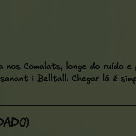
a nos Comalats, longe do ruído e
sanant i Belltall. Chegar lá é si
dado)