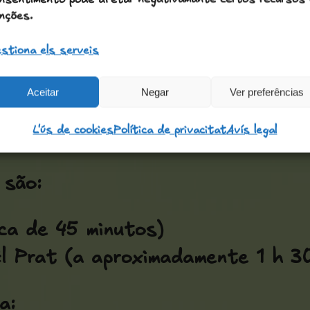
nções.
cessário completar o percurso de
stiona els serveis
Aceitar
Negar
Ver preferências
L'ús de cookies
Política de privacitat
Avís legal
 são:
ca de 45 minutos)
l Prat (a aproximadamente 1 h 30
a: