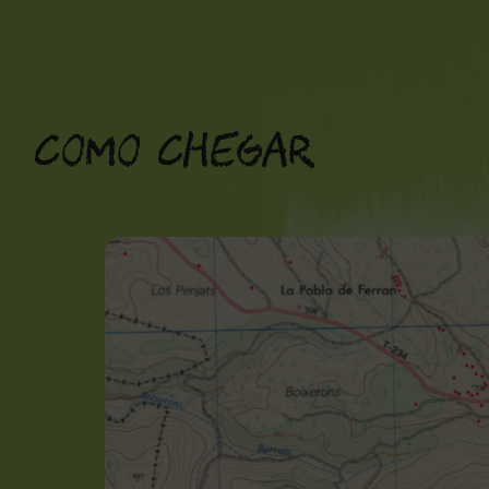
Saltar
para
o
Como chegar
conteúdo