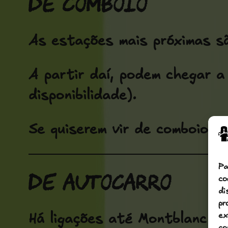
De comboio
As estações mais próximas s
A partir daí, podem chegar a
disponibilidade).
Se quiserem vir de comboio,
Pa
De autocarro
co
di
pr
ex
Há ligações até Montblanc e 
co