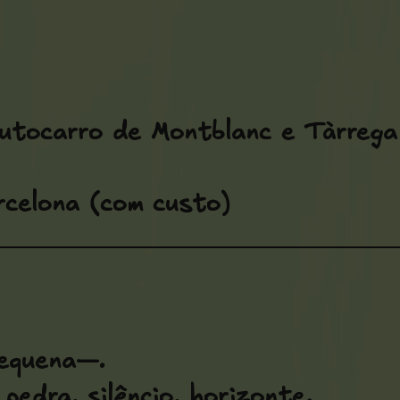
utocarro de Montblanc e Tàrrega 
celona (com custo)
pequena—.
edra, silêncio, horizonte.