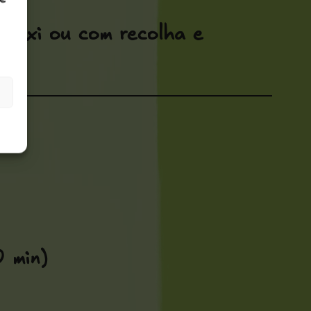
 táxi ou com recolha e
 min)