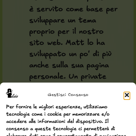
è servito come base per
sviluppare un tema
proprio per il nostro
sito web. Matt lo ha
sviluppato un po' di più
anche sulla sua pagina
personale. Un private
theme come il nostro…
Gestisci Consenso
Ha sfruttato il
Per fornire le migliori esperienze, utilizziamo
percorso? Crediamo di
tecnologie come i cookie per memorizzare e/o
no… alla fine ha
accedere alle informazioni del dispositivo. Il
consenso a queste tecnologie ci permetterà di
realizzato una pagina