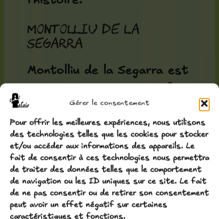
l'histoire.
Montolliu de la
Segarra
Montolliu de la Segarra est
une petite commune qui fait
Gérer le consentement
partie du territoire des
Comalats et qui conserve
Pour offrir les meilleures expériences, nous utilisons
des technologies telles que les cookies pour stocker
un noyau ancien d'un grand
et/ou accéder aux informations des appareils. Le
fait de consentir à ces technologies nous permettra
intérêt. L'
église Saint-
de traiter des données telles que le comportement
André de Montolliu
est un
de navigation ou les ID uniques sur ce site. Le fait
de ne pas consentir ou de retirer son consentement
exemple caractéristique du
peut avoir un effet négatif sur certaines
roman de la Segarra, avec
caractéristiques et fonctions.