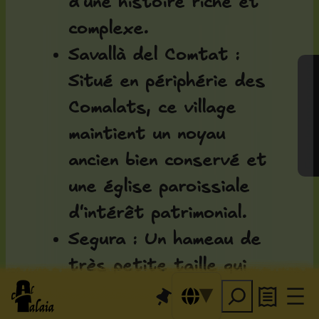
d'une histoire riche et
complexe.
Savallà del Comtat
:
Gérer le consentement
Situé en périphérie des
Comalats, ce village
maintient un noyau
ancien bien conservé et
une église paroissiale
d'intérêt patrimonial.
Segura
: Un hameau de
très petite taille qui
illustre la réalité
démographique de ces