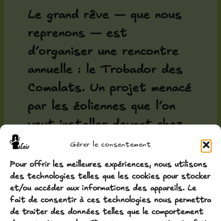
Le grand rêve — que nous
reprenons — est
d’organiser une rencontre
annuelle : le Trobador des
Comalats. Un projet menacé
par les éoliennes que l’on
veut installer devant chez
nous, mais nous nous
Gérer le consentement
battons… et nous
Pour offrir les meilleures expériences, nous utilisons
des technologies telles que les cookies pour stocker
gagnerons. Et nous le
et/ou accéder aux informations des appareils. Le
ferons… même si c’est un
fait de consentir à ces technologies nous permettra
de traiter des données telles que le comportement
peu plus tard que prévu.