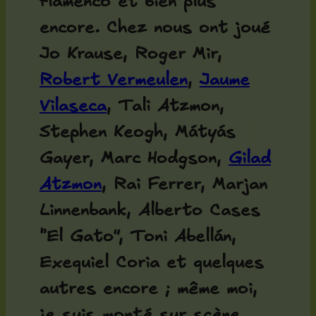
flamenco et bien plus
encore. Chez nous ont joué
Jo Krause, Roger Mir,
Robert Vermeulen
,
Jaume
Vilaseca
, Tali Atzmon,
Stephen Keogh, Mátyás
Gayer, Marc Hodgson,
Gilad
Atzmon
, Rai Ferrer, Marjan
Linnenbank, Alberto Cases
“El Gato”, Toni Abellán,
Exequiel Coria et quelques
autres encore ; même moi,
je suis monté sur scène