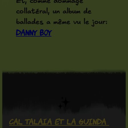
Et, comme dommage
collatéral, un album de
ballades a même vu le jour:
Danny Boy
Cal Talaia et La Guinda 