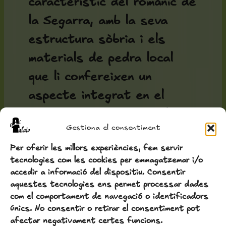
característic del romànic de
la Segarra, amb la seva
estructura sòbria i els
materials de pedra local
que li confereixen un
aspecte integrat en el
paisatge circumdant. El
Gestiona el consentiment
campanar, de planta
Per oferir les millors experiències, fem servir
quadrada, és un dels
tecnologies com les cookies per emmagatzemar i/o
elements més visibles del
accedir a informació del dispositiu. Consentir
aquestes tecnologies ens permet processar dades
conjunt.
com el comportament de navegació o identificadors
únics. No consentir o retirar el consentiment pot
L'Ametlla de la
afectar negativament certes funcions.