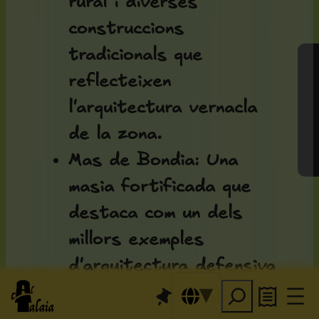
rural i diverses
construccions
tradicionals que
Gestiona el consentiment
reflecteixen
l'arquitectura vernacla
de la zona.
Mas de Bondia
: Una
masia fortificada que
destaca com un dels
millors exemples
d'arquitectura defensiva
rural de la comarca dels
Comalats, i que