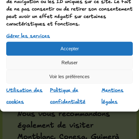
de navigation ou les ID uniques sur ce site. Le fait
les oiseaux, les fleurs, les
de ne pas consentir ou de retirer son consentement
peut avoir un effet négatif sur certaines
champignons… et pour ceux
caractéristiques et fonctions.
qui aiment s’y perdre.
Gérer les services
Le Chemin du Cister, dont
Accepter
fait partie Glorieta, relie
Refuser
trois monastères, dont
Voir les préférences
celui de Poblet, classé au
Utilisation des
Politique de
Mentions
patrimoine mondial.
cookies
confidentialité
légales
Nous vous recommandons
également de visiter
Montblanc, Conesa, Guimerà