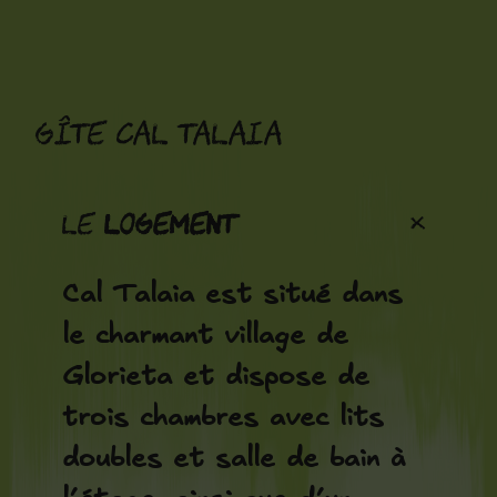
Aller
au
contenu
Gîte Cal Talaia
+
Le
Logement
Cal Talaia est situé dans
le charmant village de
Glorieta et dispose de
trois chambres avec lits
doubles et salle de bain à