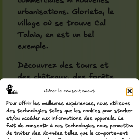
commerciales ni nouvelles
urbanisations. Glorieta, le
village où se trouve Cal
Talaia, en est un bel
exemple.
Découvrez des tours et
des châteaux, des forêts
et des champs reliés par
Gérer le consentement
des murs en pierre sèche,
Pour offrir les meilleures expériences, nous utilisons
des amandiers et des
des technologies telles que les cookies pour stocker
et/ou accéder aux informations des appareils. Le
oliviers, créant un véritable
fait de consentir à ces technologies nous permettra
paradis pour les papillons,
de traiter des données telles que le comportement