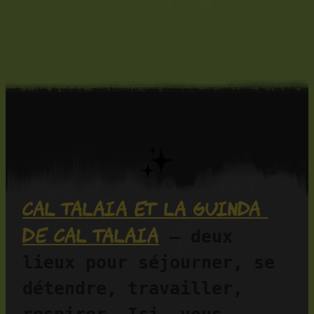
Cal Talaia et La Guinda 
de Cal Talaia
 — deux 
lieux pour séjourner, se 
détendre, travailler, 