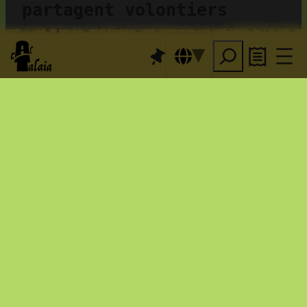
partagent volontiers 
cette richesse.
Nous pouvons vous 
accompagner, ou vous 
pouvez explorer à votre 
rythme. Nous avons publié 
un bon nombre 
d’itinéraires sur 
Wikiloc
.