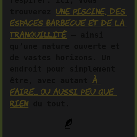
respirer. Ici, vous 
une piscine, des 
trouverez 
espaces barbecue et de la 
tranquillité
 — ainsi 
qu’une nature ouverte et 
de vastes horizons. Un 
endroit pour simplement 
à 
être, avec autant 
faire… ou aussi peu que 
rien
 du tout.