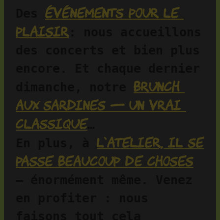
événements pour le 
Des 
plaisir
: nous accueillons 
des concerts et bien plus 
encore. Et chaque dernier 
brunch 
dimanche, notre 
aux sardines — un vrai 
classique
…
l’atelier, il se 
En plus, à 
passe beaucoup de choses
— énormément même. Venez 
en profiter : nous 
faisons tout cela 