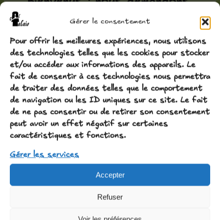
bienvenus ; nous demandons
simplement qu’ils ne
Gérer le consentement
dorment pas dans les lits,
Pour offrir les meilleures expériences, nous utilisons
qu’ils respectent le mobilier
des technologies telles que les cookies pour stocker
et/ou accéder aux informations des appareils. Le
et que vous veilliez aux
fait de consentir à ces technologies nous permettra
de traiter des données telles que le comportement
autres hôtes et à leur
de navigation ou les ID uniques sur ce site. Le fait
sensibilité.
de ne pas consentir ou de retirer son consentement
peut avoir un effet négatif sur certaines
caractéristiques et fonctions.
Sur demande, nous pouvons
Gérer les services
vous accompagner — si
possible — pour découvrir
Accepter
la région à pied. Il est
Refuser
également possible
Voir les préférences