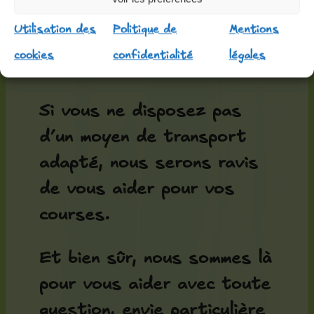
d’organiser une séance de
Utilisation des
Politique de
Mentions
tir à l’arc ou une partie de
cookies
confidentialité
légales
badminton.
Si vous ne disposez pas
d’un moyen de transport
adapté, nous serons ravis
de vous aider pour vos
courses.
Et bien sûr, nous sommes là
pour vous aider avec toute
question, envie particulière