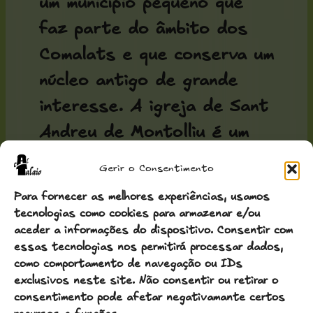
um município pequeno que
faz parte do âmbito dos
Comalats e que conserva um
núcleo antigo de grande
interesse. A
igreja de Sant
Andreu de Montolliu
é um
exemplo característico do
Gerir o Consentimento
românico da Segarra, com a
Para fornecer as melhores experiências, usamos
sua estrutura sóbria e os
tecnologias como cookies para armazenar e/ou
aceder a informações do dispositivo. Consentir com
materiais de pedra local
essas tecnologias nos permitirá processar dados,
que lhe conferem um aspeto
como comportamento de navegação ou IDs
exclusivos neste site. Não consentir ou retirar o
integrado na paisagem
consentimento pode afetar negativamante certos