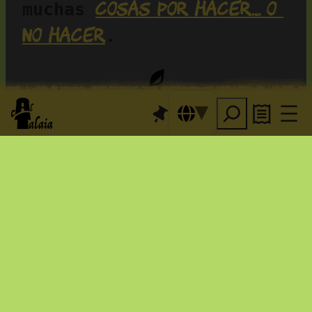
cosas por hacer… o 
muchas 
no hacer
.
Eventos para el placer
: 
organizamos conciertos y 
mucho más. Y cada último 
desayuno de 
domingo, 
sardinas, todo un clásico
… 
Sí, hacemos cosas —muchas
taller de 
— también en el 